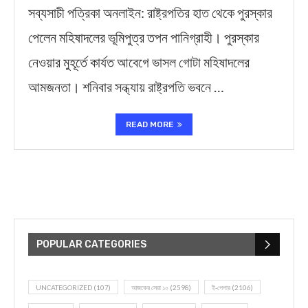
সব্যসাচী পত্রিকা অনলাইন: রাষ্ট্রপতির হাত থেকে পুরস্কার
পেলেন মহিষাদলের ভূমিপুত্র তপন পানিগ্রাহী। পুরস্কার
নেওয়ার মুহূর্তে কার্যত আবেগে ভাসল গোটা মহিষাদলের
আমজনতা। শনিবার সন্ধ্যায় রাষ্ট্রপতি ভবনে …
READ MORE
POPULAR CATEGORIES
UNCATEGORIZED
(107)
আজকের সেরা ১০
(2598)
ই-পেপার
(2106)