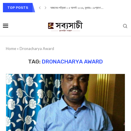
TOP POSTS
আজকের পত্রিকা – ৫ আগস্ট ২০২৬, বুধবার– ১৯শ্রাবণ...
Home
»
Dronacharya Award
TAG:
DRONACHARYA AWARD