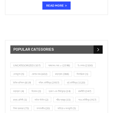
READ MORE
POPULAR CATEGORIES
UNCATEGORIZED
(107)
আজকের সেরা ১০
(2598)
ই-পেপার
(2100)
খেলাধূলো
(5)
জেলার খবর
(602)
ঝাড়গ্রাম
(388)
দিনপঞ্জিকা
(1)
দৈনিক রাশিফল
(819)
পশ্চিম মেদিনীপুর
(2937)
পূর্ব মেদিনীপুর
(1120)
বন্যপ্রাণ
(4)
বিনোদন
(3)
ভ্রমণ এবং তীর্থকেন্দ্র
(24)
রাজনীতি
(347)
রান্না-রেসিপী
(1)
লাইফ স্টাইল
(2)
শরীর স্বাস্থ্য
(15)
শহর মেদিনীপুর
(917)
শিক্ষা ব্যবস্থা
(75)
সম্পাদকীয়
(20)
সাহিত্য ও সংস্কৃতি
(5)