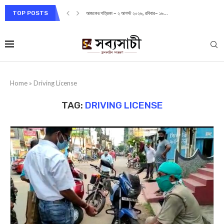
TOP POSTS
আজকের পত্রিকা – ২ আগস্ট ২০২৬, রবিবার– ১৬...
Home
»
Driving License
TAG:
DRIVING LICENSE