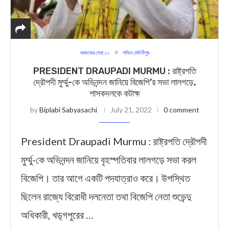
আজকের সেরা ১০
পশ্চিম মেদিনীপুর
PRESIDENT DRAUPADI MURMU : রাষ্ট্রপতি
দ্রৌপদী মুর্ম্মু-কে অভিনন্দন জানিয়ে বিজেপি’র সভা লালগড়ে,
শাসকদলকে কটাক্ষ
by
Biplabi Sabyasachi
July 21, 2022
0 comment
President Draupadi Murmu : রাষ্ট্রপতি দ্রৌপদী
মুর্ম্মু-কে অভিনন্দন জানিয়ে বৃহস্পতিবার লালগড়ে সভা করল
বিজেপি। তার আগে একটি পদযাত্রাও করে। উপস্থিত
ছিলেন রাজ্যে বিরোধী দলনেতা তথা বিজেপি নেতা শুভেন্দু
অধিকারী, খড়্গপুরের …