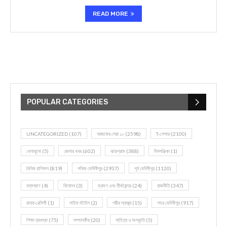
READ MORE
POPULAR CATEGORIES
UNCATEGORIZED
(107)
আজকের সেরা ১০
(2598)
ই-পেপার
(2100)
খেলাধূলো
(5)
জেলার খবর
(602)
ঝাড়গ্রাম
(388)
দিনপঞ্জিকা
(1)
দৈনিক রাশিফল
(819)
পশ্চিম মেদিনীপুর
(2937)
পূর্ব মেদিনীপুর
(1120)
বন্যপ্রাণ
(4)
বিনোদন
(3)
ভ্রমণ এবং তীর্থকেন্দ্র
(24)
রাজনীতি
(347)
রান্না-রেসিপী
(1)
লাইফ স্টাইল
(2)
শরীর স্বাস্থ্য
(15)
শহর মেদিনীপুর
(917)
শিক্ষা ব্যবস্থা
(75)
সম্পাদকীয়
(20)
সাহিত্য ও সংস্কৃতি
(5)