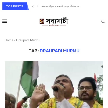
TOP POSTS
আজকের পত্রিকা – ২ আগস্ট ২০২৬, রবিবার– ১৬...
Home
»
Draupadi Murmu
TAG:
DRAUPADI MURMU