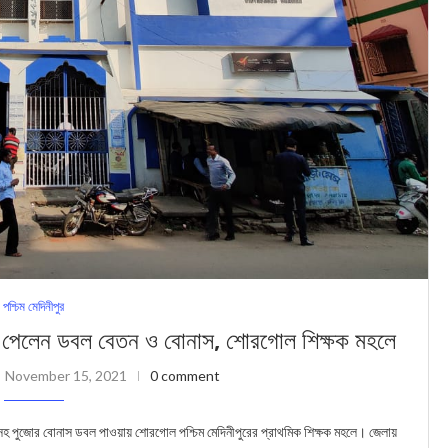
পশ্চিম মেদিনীপুর
্ষক পেলেন ডবল বেতন ও বোনাস, শোরগোল শিক্ষক মহলে
November 15, 2021
0 comment
 পুজোর বোনাস ডবল পাওয়ায় শোরগোল পশ্চিম মেদিনীপুরের প্রাথমিক শিক্ষক মহলে। জেলায়