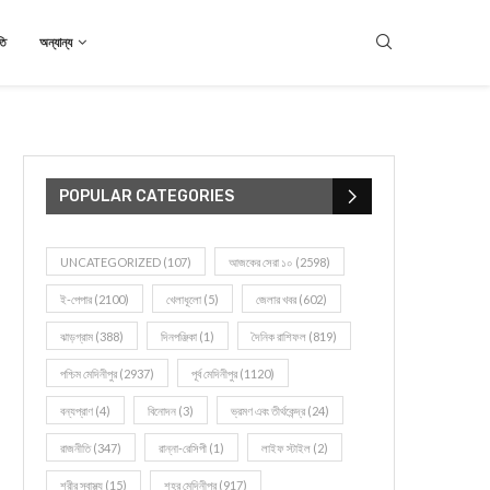
তি
অন্যান্য
POPULAR CATEGORIES
UNCATEGORIZED
(107)
আজকের সেরা ১০
(2598)
ই-পেপার
(2100)
খেলাধূলো
(5)
জেলার খবর
(602)
ঝাড়গ্রাম
(388)
দিনপঞ্জিকা
(1)
দৈনিক রাশিফল
(819)
পশ্চিম মেদিনীপুর
(2937)
পূর্ব মেদিনীপুর
(1120)
বন্যপ্রাণ
(4)
বিনোদন
(3)
ভ্রমণ এবং তীর্থকেন্দ্র
(24)
রাজনীতি
(347)
রান্না-রেসিপী
(1)
লাইফ স্টাইল
(2)
শরীর স্বাস্থ্য
(15)
শহর মেদিনীপুর
(917)