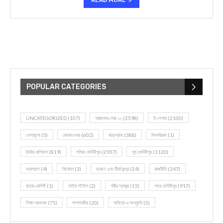
READ MORE
POPULAR CATEGORIES
UNCATEGORIZED
(107)
আজকের সেরা ১০
(2598)
ই-পেপার
(2100)
খেলাধূলো
(5)
জেলার খবর
(602)
ঝাড়গ্রাম
(388)
দিনপঞ্জিকা
(1)
দৈনিক রাশিফল
(819)
পশ্চিম মেদিনীপুর
(2937)
পূর্ব মেদিনীপুর
(1120)
বন্যপ্রাণ
(4)
বিনোদন
(3)
ভ্রমণ এবং তীর্থকেন্দ্র
(24)
রাজনীতি
(347)
রান্না-রেসিপী
(1)
লাইফ স্টাইল
(2)
শরীর স্বাস্থ্য
(15)
শহর মেদিনীপুর
(917)
শিক্ষা ব্যবস্থা
(75)
সম্পাদকীয়
(20)
সাহিত্য ও সংস্কৃতি
(5)