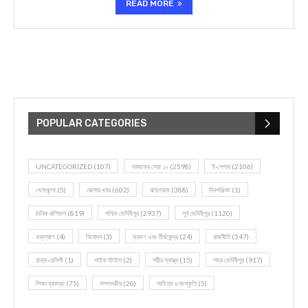
READ MORE
POPULAR CATEGORIES
UNCATEGORIZED
(107)
আজকের সেরা ১০
(2598)
ই-পেপার
(2106)
খেলাধূলো
(5)
জেলার খবর
(602)
ঝাড়গ্রাম
(388)
দিনপঞ্জিকা
(1)
দৈনিক রাশিফল
(819)
পশ্চিম মেদিনীপুর
(2937)
পূর্ব মেদিনীপুর
(1120)
বন্যপ্রাণ
(4)
বিনোদন
(3)
ভ্রমণ এবং তীর্থকেন্দ্র
(24)
রাজনীতি
(347)
রান্না-রেসিপী
(1)
লাইফ স্টাইল
(2)
শরীর স্বাস্থ্য
(15)
শহর মেদিনীপুর
(917)
শিক্ষা ব্যবস্থা
(75)
সম্পাদকীয়
(20)
সাহিত্য ও সংস্কৃতি
(5)