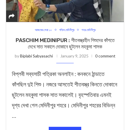
আজকের সেরা ১০
পশ্চিম মেদিনীপুর
শহর মেদিনীপুর
PASCHIM MEDINIPUR : শীতবস্ত্রহীন শিশুদের কাঁপতে
দেখে সাত সকালে দোকানে ছুটলেন মহকুমা শাসক
by
Biplabi Sabyasachi
January 9, 2025
0 comment
বিপ্লবী সব্যসাচী পত্রিকা অনলাইন : কনকনে ঠান্ডাতে
কাঁপছিল দুই শিশু। নজরে আসতেই শীতবস্ত্র কিনতে দোকানে
ছুটলেন মহকুমা শাসক সাত সকালেই। বৃহস্পতিবার এমনই
দৃশ্য দেখা গেল মেদিনীপুর শহরে। মেদিনীপুর শহরের বিভিন্ন
…