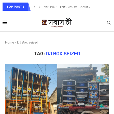
TOP POSTS
আজকের পত্রিকা – ৫ আগস্ট ২০২৬, বুধবার– ১৯শ্রাবণ...
Home
»
DJ Box Seized
TAG:
DJ BOX SEIZED