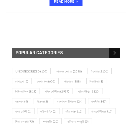
READ MORE
POPULAR CATEGORIES
UNCATEGORIZED
(107)
আজকের সেরা ১০
(2598)
ই-পেপার
(2106)
খেলাধূলো
(5)
জেলার খবর
(602)
ঝাড়গ্রাম
(388)
দিনপঞ্জিকা
(1)
দৈনিক রাশিফল
(819)
পশ্চিম মেদিনীপুর
(2937)
পূর্ব মেদিনীপুর
(1120)
বন্যপ্রাণ
(4)
বিনোদন
(3)
ভ্রমণ এবং তীর্থকেন্দ্র
(24)
রাজনীতি
(347)
রান্না-রেসিপী
(1)
লাইফ স্টাইল
(2)
শরীর স্বাস্থ্য
(15)
শহর মেদিনীপুর
(917)
শিক্ষা ব্যবস্থা
(75)
সম্পাদকীয়
(20)
সাহিত্য ও সংস্কৃতি
(5)