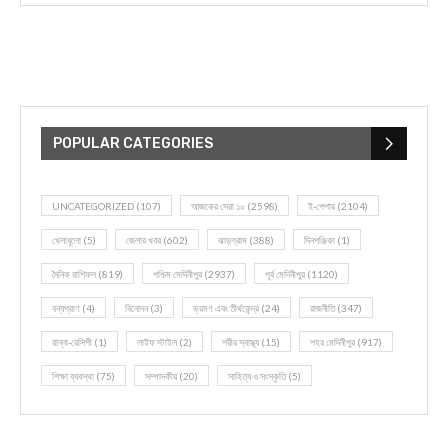
POPULAR CATEGORIES
UNCATEGORIZED
(107)
আজকের সেরা ১০
(2598)
ই-পেপার
(2104)
খেলাধূলো
(5)
জেলার খবর
(602)
ঝাড়গ্রাম
(388)
দিনপঞ্জিকা
(1)
দৈনিক রাশিফল
(819)
পশ্চিম মেদিনীপুর
(2937)
পূর্ব মেদিনীপুর
(1120)
বন্যপ্রাণ
(4)
বিনোদন
(3)
ভ্রমণ এবং তীর্থকেন্দ্র
(24)
রাজনীতি
(347)
রান্না-রেসিপী
(1)
লাইফ স্টাইল
(2)
শরীর স্বাস্থ্য
(15)
শহর মেদিনীপুর
(917)
শিক্ষা ব্যবস্থা
(75)
সম্পাদকীয়
(20)
সাহিত্য ও সংস্কৃতি
(5)