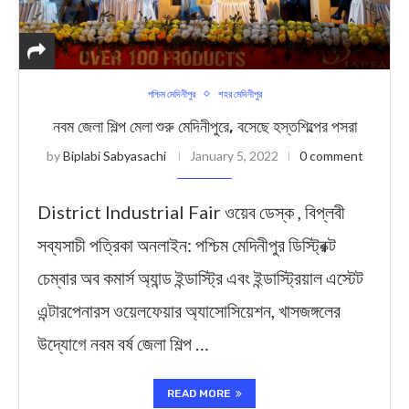
পশ্চিম মেদিনীপুর
শহর মেদিনীপুর
নবম জেলা শিল্প মেলা শুরু মেদিনীপুরে, বসেছে হস্তশিল্পের পসরা
by
Biplabi Sabyasachi
January 5, 2022
0 comment
District Industrial Fair ওয়েব ডেস্ক , বিপ্লবী
সব্যসাচী পত্রিকা অনলাইন: পশ্চিম মেদিনীপুর ডিস্ট্রিক্ট
চেম্বার অব কমার্স অ্যান্ড ইন্ডাস্ট্রি এবং ইন্ডাস্ট্রিয়াল এস্টেট
এন্টারপেনারস ওয়েলফেয়ার অ্যাসোসিয়েশন, খাসজঙ্গলের
উদ্যোগে নবম বর্ষ জেলা শিল্প …
READ MORE