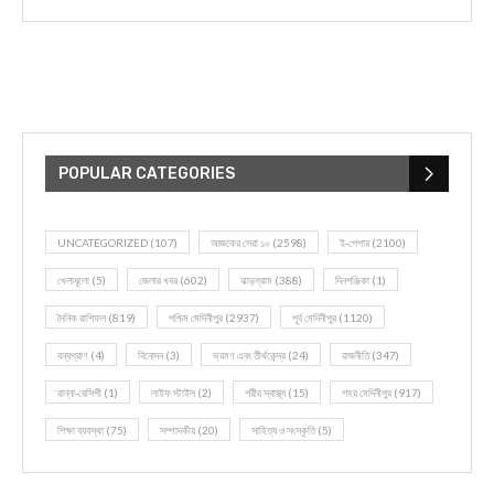
POPULAR CATEGORIES
UNCATEGORIZED
(107)
আজকের সেরা ১০
(2598)
ই-পেপার
(2100)
খেলাধূলো
(5)
জেলার খবর
(602)
ঝাড়গ্রাম
(388)
দিনপঞ্জিকা
(1)
দৈনিক রাশিফল
(819)
পশ্চিম মেদিনীপুর
(2937)
পূর্ব মেদিনীপুর
(1120)
বন্যপ্রাণ
(4)
বিনোদন
(3)
ভ্রমণ এবং তীর্থকেন্দ্র
(24)
রাজনীতি
(347)
রান্না-রেসিপী
(1)
লাইফ স্টাইল
(2)
শরীর স্বাস্থ্য
(15)
শহর মেদিনীপুর
(917)
শিক্ষা ব্যবস্থা
(75)
সম্পাদকীয়
(20)
সাহিত্য ও সংস্কৃতি
(5)