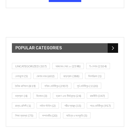
POPULAR CATEGORIES
UNCATEGORIZED
(107)
আজকের সেরা ১০
(2598)
ই-পেপার
(2104)
খেলাধূলো
(5)
জেলার খবর
(602)
ঝাড়গ্রাম
(388)
দিনপঞ্জিকা
(1)
দৈনিক রাশিফল
(819)
পশ্চিম মেদিনীপুর
(2937)
পূর্ব মেদিনীপুর
(1120)
বন্যপ্রাণ
(4)
বিনোদন
(3)
ভ্রমণ এবং তীর্থকেন্দ্র
(24)
রাজনীতি
(347)
রান্না-রেসিপী
(1)
লাইফ স্টাইল
(2)
শরীর স্বাস্থ্য
(15)
শহর মেদিনীপুর
(917)
শিক্ষা ব্যবস্থা
(75)
সম্পাদকীয়
(20)
সাহিত্য ও সংস্কৃতি
(5)