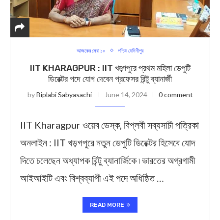
আজকের সেরা ১০
পশ্চিম মেদিনীপুর
IIT KHARAGPUR : IIT খড়্গপুরে প্রথম মহিলা ডেপুটি
ডিরেক্টর পদে যোগ দেবেন প্রফেসর রিন্টু ব্যানার্জী
by
Biplabi Sabyasachi
June 14, 2024
0 comment
IIT Kharagpur ওয়েব ডেস্ক, বিপ্লবী সব্যসাচী পত্রিকা
অনলাইন : IIT খড়গপুরে নতুন ডেপুটি ডিরেক্টর হিসেবে যোদ
দিতে চলেছেন অধ্যাপক রিন্টু ব্যানার্জিকে ৷ ভারতের অগ্রগামী
আইআইটি এবং বিশ্বব্যাপী এই পদে অধিষ্ঠিত …
READ MORE