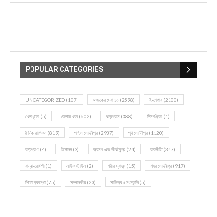
POPULAR CATEGORIES
UNCATEGORIZED
(107)
আজকের সেরা ১০
(2598)
ই-পেপার
(2100)
খেলাধূলো
(5)
জেলার খবর
(602)
ঝাড়গ্রাম
(388)
দিনপঞ্জিকা
(1)
দৈনিক রাশিফল
(819)
পশ্চিম মেদিনীপুর
(2937)
পূর্ব মেদিনীপুর
(1120)
বন্যপ্রাণ
(4)
বিনোদন
(3)
ভ্রমণ এবং তীর্থকেন্দ্র
(24)
রাজনীতি
(347)
রান্না-রেসিপী
(1)
লাইফ স্টাইল
(2)
শরীর স্বাস্থ্য
(15)
শহর মেদিনীপুর
(917)
শিক্ষা ব্যবস্থা
(75)
সম্পাদকীয়
(20)
সাহিত্য ও সংস্কৃতি
(5)