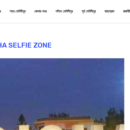
র
শহর মেদিনীপুর
জেলার খবর
পশ্চিম মেদিনীপুর
পূর্ব মেদিনীপুর
ঝাড়গ্রাম
রাজনী
HA SELFIE ZONE