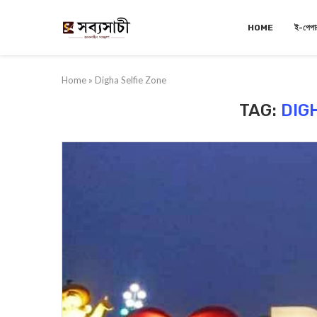
HOME
ই-পেপা
Home
»
Digha Selfie Zone
TAG:
DIG