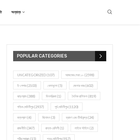
তি
অন্যান্য
POPULAR CATEGORIES
UNCATEGORIZED
(107)
আজকের সেরা ১০
(2598)
ই-পেপার
(2103)
খেলাধূলো
(5)
জেলার খবর
(602)
ঝাড়গ্রাম
(388)
দিনপঞ্জিকা
(1)
দৈনিক রাশিফল
(819)
পশ্চিম মেদিনীপুর
(2937)
পূর্ব মেদিনীপুর
(1120)
বন্যপ্রাণ
(4)
বিনোদন
(3)
ভ্রমণ এবং তীর্থকেন্দ্র
(24)
রাজনীতি
(347)
রান্না-রেসিপী
(1)
লাইফ স্টাইল
(2)
শরীর স্বাস্থ্য
(15)
শহর মেদিনীপুর
(917)