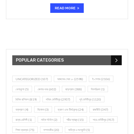
READ MORE
POPULAR CATEGORIES
UNCATEGORIZED
(107)
আজকের সেরা ১০
(2598)
ই-পেপার
(2106)
খেলাধূলো
(5)
জেলার খবর
(602)
ঝাড়গ্রাম
(388)
দিনপঞ্জিকা
(1)
দৈনিক রাশিফল
(819)
পশ্চিম মেদিনীপুর
(2937)
পূর্ব মেদিনীপুর
(1120)
বন্যপ্রাণ
(4)
বিনোদন
(3)
ভ্রমণ এবং তীর্থকেন্দ্র
(24)
রাজনীতি
(347)
রান্না-রেসিপী
(1)
লাইফ স্টাইল
(2)
শরীর স্বাস্থ্য
(15)
শহর মেদিনীপুর
(917)
শিক্ষা ব্যবস্থা
(75)
সম্পাদকীয়
(20)
সাহিত্য ও সংস্কৃতি
(5)