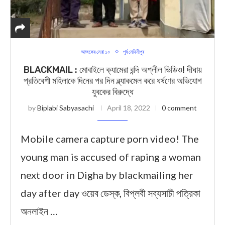
আজকের সেরা ১০
পূর্ব মেদিনীপুর
BLACKMAIL : মোবাইলে ক্যামেরা বন্দি অশ্লীল ভিডিও! দীঘায়
প্রতিবেশী মহিলাকে দিনের পর দিন ব্ল্যাকমেল করে ধর্ষণের অভিযোগ
যুবকের বিরুদ্ধে
by
Biplabi Sabyasachi
April 18, 2022
0 comment
Mobile camera capture porn video! The
young man is accused of raping a woman
next door in Digha by blackmailing her
day after day ওয়েব ডেস্ক, বিপ্লবী সব্যসাচী পত্রিকা
অনলাইন …