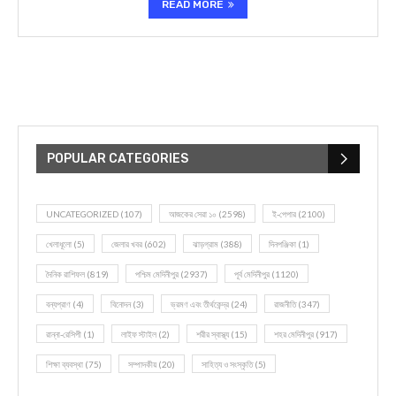
READ MORE
POPULAR CATEGORIES
UNCATEGORIZED
(107)
আজকের সেরা ১০
(2598)
ই-পেপার
(2100)
খেলাধূলো
(5)
জেলার খবর
(602)
ঝাড়গ্রাম
(388)
দিনপঞ্জিকা
(1)
দৈনিক রাশিফল
(819)
পশ্চিম মেদিনীপুর
(2937)
পূর্ব মেদিনীপুর
(1120)
বন্যপ্রাণ
(4)
বিনোদন
(3)
ভ্রমণ এবং তীর্থকেন্দ্র
(24)
রাজনীতি
(347)
রান্না-রেসিপী
(1)
লাইফ স্টাইল
(2)
শরীর স্বাস্থ্য
(15)
শহর মেদিনীপুর
(917)
শিক্ষা ব্যবস্থা
(75)
সম্পাদকীয়
(20)
সাহিত্য ও সংস্কৃতি
(5)