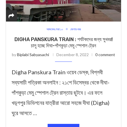
আজকের সেরা ১০
জেলার খবর
DIGHA PANSKURA TRAIN : পর্যটকদের জন্য সুখবর!
চালু হচ্ছে দিঘা-পাঁশকুড়া মেমু স্পেশাল ট্রেন
by
Biplabi Sabyasachi
December 8, 2022
0 comment
Digha Panskura Train ওয়েব ডেস্ক, বিপ্লবী
সব্যসাচী পত্রিকা অনলাইন : ২১শে ডিসেম্বর থেকে দীঘা-
পাঁশকুড়া মেমু স্পেশাল ট্রেন রাস্তায় ছুটবে। এর ফলে
খড়্গপুর ডিভিশনের যাত্রীরা আরো সহজে দীঘা (Digha)
ঘুরে আসতে …