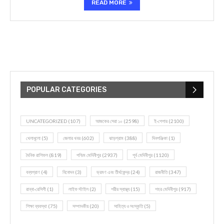
READ MORE
POPULAR CATEGORIES
UNCATEGORIZED
(107)
আজকের সেরা ১০
(2598)
ই-পেপার
(2100)
খেলাধূলো
(5)
জেলার খবর
(602)
ঝাড়গ্রাম
(388)
দিনপঞ্জিকা
(1)
দৈনিক রাশিফল
(819)
পশ্চিম মেদিনীপুর
(2937)
পূর্ব মেদিনীপুর
(1120)
বন্যপ্রাণ
(4)
বিনোদন
(3)
ভ্রমণ এবং তীর্থকেন্দ্র
(24)
রাজনীতি
(347)
রান্না-রেসিপী
(1)
লাইফ স্টাইল
(2)
শরীর স্বাস্থ্য
(15)
শহর মেদিনীপুর
(917)
শিক্ষা ব্যবস্থা
(75)
সম্পাদকীয়
(20)
সাহিত্য ও সংস্কৃতি
(5)