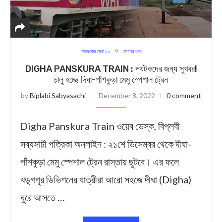
আজকের সেরা ১০
জেলার খবর
DIGHA PANSKURA TRAIN : পর্যটকদের জন্য সুখবর!
চালু হচ্ছে দিঘা-পাঁশকুড়া মেমু স্পেশাল ট্রেন
by
Biplabi Sabyasachi
December 8, 2022
0 comment
Digha Panskura Train ওয়েব ডেস্ক, বিপ্লবী
সব্যসাচী পত্রিকা অনলাইন : ২১শে ডিসেম্বর থেকে দীঘা-
পাঁশকুড়া মেমু স্পেশাল ট্রেন রাস্তায় ছুটবে। এর ফলে
খড়্গপুর ডিভিশনের যাত্রীরা আরো সহজে দীঘা (Digha)
ঘুরে আসতে …