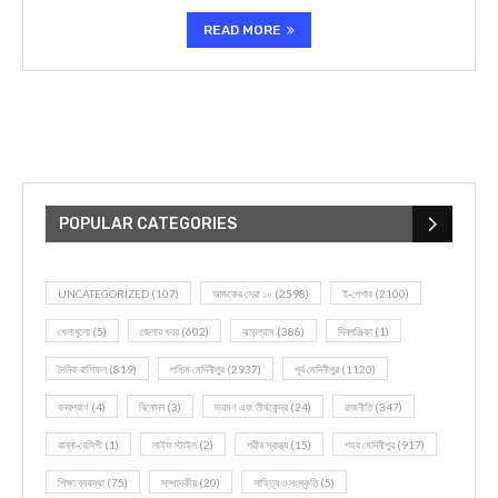
READ MORE
POPULAR CATEGORIES
UNCATEGORIZED
(107)
আজকের সেরা ১০
(2598)
ই-পেপার
(2100)
খেলাধূলো
(5)
জেলার খবর
(602)
ঝাড়গ্রাম
(388)
দিনপঞ্জিকা
(1)
দৈনিক রাশিফল
(819)
পশ্চিম মেদিনীপুর
(2937)
পূর্ব মেদিনীপুর
(1120)
বন্যপ্রাণ
(4)
বিনোদন
(3)
ভ্রমণ এবং তীর্থকেন্দ্র
(24)
রাজনীতি
(347)
রান্না-রেসিপী
(1)
লাইফ স্টাইল
(2)
শরীর স্বাস্থ্য
(15)
শহর মেদিনীপুর
(917)
শিক্ষা ব্যবস্থা
(75)
সম্পাদকীয়
(20)
সাহিত্য ও সংস্কৃতি
(5)