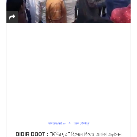
আজকের সেরা ১০
পশ্চিম মেদিনীপুর
DIDIR DOOT : “দিদির দূত” হিসেবে গিয়েও এলাকা এড়ালেন