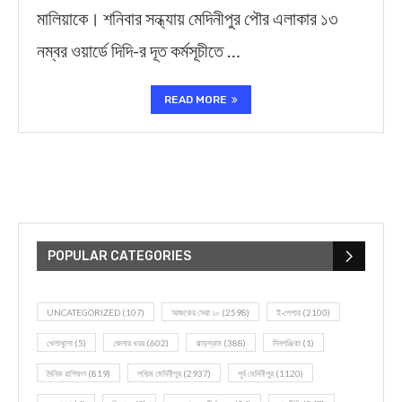
মালিয়াকে। শনিবার সন্ধ্যায় মেদিনীপুর পৌর এলাকার ১৩
নম্বর ওয়ার্ডে দিদি-র দূত কর্মসূচীতে …
READ MORE
POPULAR CATEGORIES
UNCATEGORIZED
(107)
আজকের সেরা ১০
(2598)
ই-পেপার
(2100)
খেলাধূলো
(5)
জেলার খবর
(602)
ঝাড়গ্রাম
(388)
দিনপঞ্জিকা
(1)
দৈনিক রাশিফল
(819)
পশ্চিম মেদিনীপুর
(2937)
পূর্ব মেদিনীপুর
(1120)