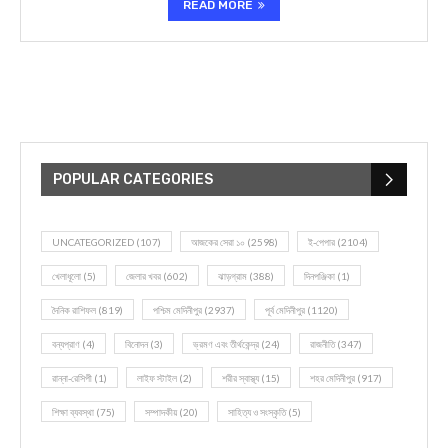
READ MORE
POPULAR CATEGORIES
UNCATEGORIZED
(107)
আজকের সেরা ১০
(2598)
ই-পেপার
(2104)
খেলাধূলো
(5)
জেলার খবর
(602)
ঝাড়গ্রাম
(388)
দিনপঞ্জিকা
(1)
দৈনিক রাশিফল
(819)
পশ্চিম মেদিনীপুর
(2937)
পূর্ব মেদিনীপুর
(1120)
বন্যপ্রাণ
(4)
বিনোদন
(3)
ভ্রমণ এবং তীর্থকেন্দ্র
(24)
রাজনীতি
(347)
রান্না-রেসিপী
(1)
লাইফ স্টাইল
(2)
শরীর স্বাস্থ্য
(15)
শহর মেদিনীপুর
(917)
শিক্ষা ব্যবস্থা
(75)
সম্পাদকীয়
(20)
সাহিত্য ও সংস্কৃতি
(5)