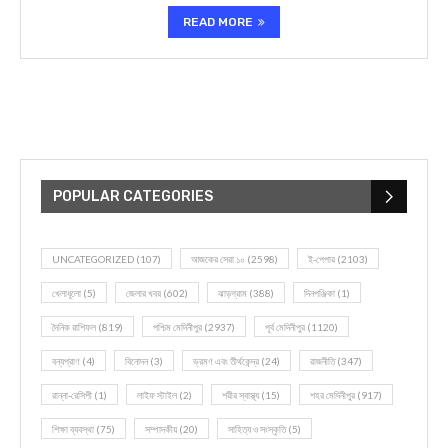
READ MORE
POPULAR CATEGORIES
UNCATEGORIZED
(107)
আজকের সেরা ১০
(2598)
ই-পেপার
(2103)
খেলাধূলো
(5)
জেলার খবর
(602)
ঝাড়গ্রাম
(388)
দিনপঞ্জিকা
(1)
দৈনিক রাশিফল
(819)
পশ্চিম মেদিনীপুর
(2937)
পূর্ব মেদিনীপুর
(1120)
বন্যপ্রাণ
(4)
বিনোদন
(3)
ভ্রমণ এবং তীর্থকেন্দ্র
(24)
রাজনীতি
(347)
রান্না-রেসিপী
(1)
লাইফ স্টাইল
(2)
শরীর স্বাস্থ্য
(15)
শহর মেদিনীপুর
(917)
শিক্ষা ব্যবস্থা
(75)
সম্পাদকীয়
(20)
সাহিত্য ও সংস্কৃতি
(5)