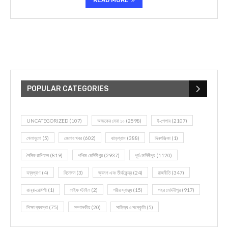
READ MORE
POPULAR CATEGORIES
UNCATEGORIZED
(107)
আজকের সেরা ১০
(2598)
ই-পেপার
(2107)
খেলাধূলো
(5)
জেলার খবর
(602)
ঝাড়গ্রাম
(388)
দিনপঞ্জিকা
(1)
দৈনিক রাশিফল
(819)
পশ্চিম মেদিনীপুর
(2937)
পূর্ব মেদিনীপুর
(1120)
বন্যপ্রাণ
(4)
বিনোদন
(3)
ভ্রমণ এবং তীর্থকেন্দ্র
(24)
রাজনীতি
(347)
রান্না-রেসিপী
(1)
লাইফ স্টাইল
(2)
শরীর স্বাস্থ্য
(15)
শহর মেদিনীপুর
(917)
শিক্ষা ব্যবস্থা
(75)
সম্পাদকীয়
(20)
সাহিত্য ও সংস্কৃতি
(5)