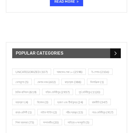
READ MORE
POPULAR CATEGORIES
UNCATEGORIZED
(107)
আজকের সেরা ১০
(2598)
ই-পেপার
(2106)
খেলাধূলো
(5)
জেলার খবর
(602)
ঝাড়গ্রাম
(388)
দিনপঞ্জিকা
(1)
দৈনিক রাশিফল
(819)
পশ্চিম মেদিনীপুর
(2937)
পূর্ব মেদিনীপুর
(1120)
বন্যপ্রাণ
(4)
বিনোদন
(3)
ভ্রমণ এবং তীর্থকেন্দ্র
(24)
রাজনীতি
(347)
রান্না-রেসিপী
(1)
লাইফ স্টাইল
(2)
শরীর স্বাস্থ্য
(15)
শহর মেদিনীপুর
(917)
শিক্ষা ব্যবস্থা
(75)
সম্পাদকীয়
(20)
সাহিত্য ও সংস্কৃতি
(5)