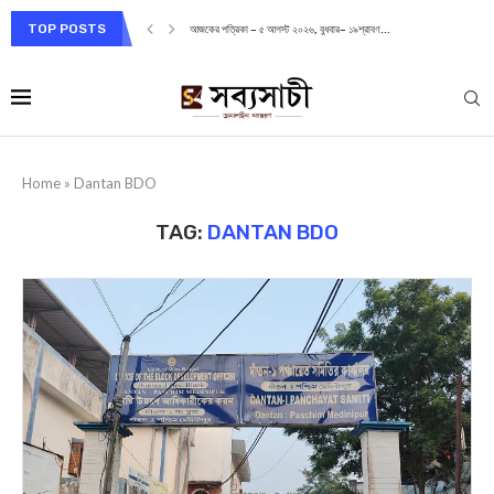
TOP POSTS
আজকের পত্রিকা – ৫ আগস্ট ২০২৬, বুধবার– ১৯শ্রাবণ...
Home
»
Dantan BDO
TAG:
DANTAN BDO