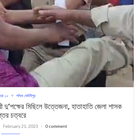
রা ১০
পশ্চিম মেদিনীপুর
ু’পক্ষের মিছিলে উত্তেজনা, হাতাহাতি জেলা শাসক
প্তর চত্বরে
February 21, 2023
0 comment