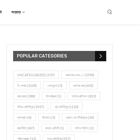
তি
অন্যান্য
POPULAR CATEGORIES
UNCATEGORIZED
(107)
আজকের সেরা ১০
(2598)
ই-পেপার
(2104)
খেলাধূলো
(5)
জেলার খবর
(602)
ঝাড়গ্রাম
(388)
দিনপঞ্জিকা
(1)
দৈনিক রাশিফল
(819)
পশ্চিম মেদিনীপুর
(2937)
পূর্ব মেদিনীপুর
(1120)
বন্যপ্রাণ
(4)
বিনোদন
(3)
ভ্রমণ এবং তীর্থকেন্দ্র
(24)
রাজনীতি
(347)
রান্না-রেসিপী
(1)
লাইফ স্টাইল
(2)
শরীর স্বাস্থ্য
(15)
শহর মেদিনীপুর
(917)