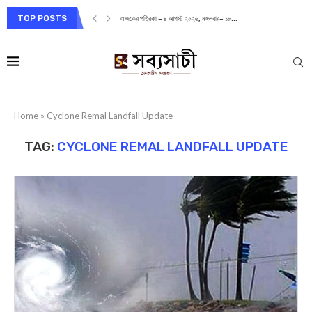
TOP POSTS
আজকের পত্রিকা – ৪ আগস্ট ২০২৬, মঙ্গলবার– ১৮...
Home
»
Cyclone Remal Landfall Update
TAG:
CYCLONE REMAL LANDFALL UPDATE