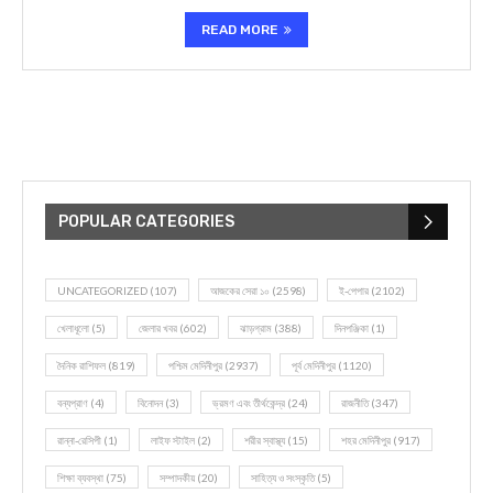
READ MORE
POPULAR CATEGORIES
UNCATEGORIZED
(107)
আজকের সেরা ১০
(2598)
ই-পেপার
(2102)
খেলাধূলো
(5)
জেলার খবর
(602)
ঝাড়গ্রাম
(388)
দিনপঞ্জিকা
(1)
দৈনিক রাশিফল
(819)
পশ্চিম মেদিনীপুর
(2937)
পূর্ব মেদিনীপুর
(1120)
বন্যপ্রাণ
(4)
বিনোদন
(3)
ভ্রমণ এবং তীর্থকেন্দ্র
(24)
রাজনীতি
(347)
রান্না-রেসিপী
(1)
লাইফ স্টাইল
(2)
শরীর স্বাস্থ্য
(15)
শহর মেদিনীপুর
(917)
শিক্ষা ব্যবস্থা
(75)
সম্পাদকীয়
(20)
সাহিত্য ও সংস্কৃতি
(5)