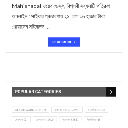
Mahishadal ওয়েব ডেস্ক, বিপ্লবী সব্যসাচী পত্রিকা
অনলাইন : সাইবার প্রতারণায় ২১ লক্ষ ১৬ হাজার টাকা
খোয়ালেন মহিষাদল …
READ MORE
POPULAR CATEGORIES
UNCATEGORIZED
(107)
আজকের সেরা ১০
(2598)
ই-পেপার
(2100)
খেলাধূলো
(5)
জেলার খবর
(602)
ঝাড়গ্রাম
(388)
দিনপঞ্জিকা
(1)