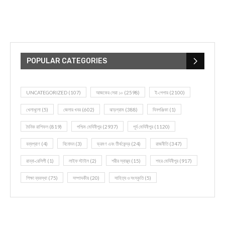
POPULAR CATEGORIES
UNCATEGORIZED
(107)
আজকের সেরা ১০
(2598)
ই-পেপার
(2100)
খেলাধূলো
(5)
জেলার খবর
(602)
ঝাড়গ্রাম
(388)
দিনপঞ্জিকা
(1)
দৈনিক রাশিফল
(819)
পশ্চিম মেদিনীপুর
(2937)
পূর্ব মেদিনীপুর
(1120)
বন্যপ্রাণ
(4)
বিনোদন
(3)
ভ্রমণ এবং তীর্থকেন্দ্র
(24)
রাজনীতি
(347)
রান্না-রেসিপী
(1)
লাইফ স্টাইল
(2)
শরীর স্বাস্থ্য
(15)
শহর মেদিনীপুর
(917)
শিক্ষা ব্যবস্থা
(75)
সম্পাদকীয়
(20)
সাহিত্য ও সংস্কৃতি
(5)