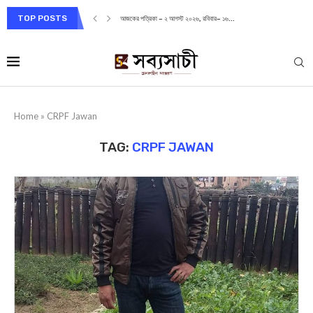
TOP POSTS
আজকের পত্রিকা – ২ আগস্ট ২০২৬, রবিবার– ১৬...
Home
»
CRPF Jawan
TAG:
CRPF JAWAN