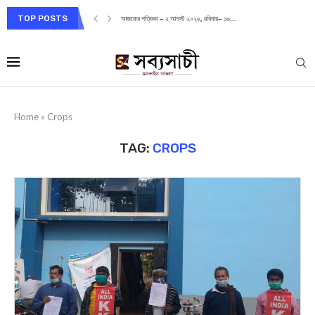
TOP POSTS
আজকের পত্রিকা – ২ আগস্ট ২০২৬, রবিবার– ১৬...
Home
»
Crops
TAG:
CROPS