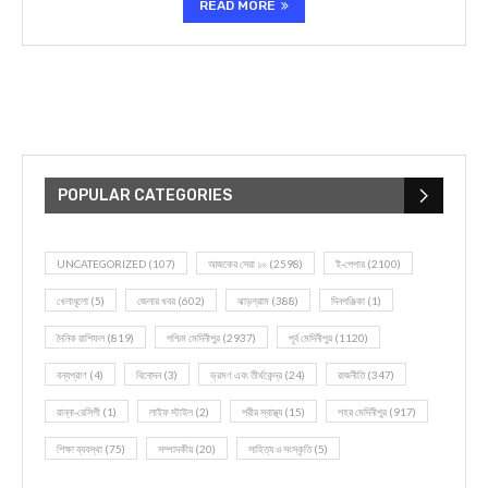
READ MORE
POPULAR CATEGORIES
UNCATEGORIZED
(107)
আজকের সেরা ১০
(2598)
ই-পেপার
(2100)
খেলাধূলো
(5)
জেলার খবর
(602)
ঝাড়গ্রাম
(388)
দিনপঞ্জিকা
(1)
দৈনিক রাশিফল
(819)
পশ্চিম মেদিনীপুর
(2937)
পূর্ব মেদিনীপুর
(1120)
বন্যপ্রাণ
(4)
বিনোদন
(3)
ভ্রমণ এবং তীর্থকেন্দ্র
(24)
রাজনীতি
(347)
রান্না-রেসিপী
(1)
লাইফ স্টাইল
(2)
শরীর স্বাস্থ্য
(15)
শহর মেদিনীপুর
(917)
শিক্ষা ব্যবস্থা
(75)
সম্পাদকীয়
(20)
সাহিত্য ও সংস্কৃতি
(5)