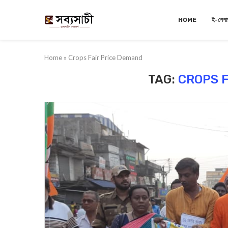
HOME
ই-পেপা
Home
»
Crops Fair Price Demand
TAG:
CROPS 