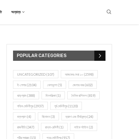
তি
অন্যান্য
POPULAR CATEGORIES
UNCATEGORIZED
(107)
আজকের সেরা ১০
(2598)
ই-পেপার
(2104)
খেলাধূলো
(5)
জেলার খবর
(602)
ঝাড়গ্রাম
(388)
দিনপঞ্জিকা
(1)
দৈনিক রাশিফল
(819)
পশ্চিম মেদিনীপুর
(2937)
পূর্ব মেদিনীপুর
(1120)
বন্যপ্রাণ
(4)
বিনোদন
(3)
ভ্রমণ এবং তীর্থকেন্দ্র
(24)
রাজনীতি
(347)
রান্না-রেসিপী
(1)
লাইফ স্টাইল
(2)
শরীর স্বাস্থ্য
(15)
শহর মেদিনীপুর
(917)