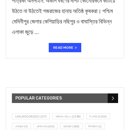
পত্রিকা অনলাইন: অকাল বর্ষণের দাপট কোনোরকমে কাটিয়ে
উঠতে না উঠতেই গজরাজের হানায় অতিষ্ঠ কৃষকরা। পশ্চিম
মেদিনীপুর জেলার কেশিয়াড়ির নছিপুর ও বাঘাস্তির বিভিন্ন
এলাকা জুড়ে …
READ MORE
POPULAR CATEGORIES
UNCATEGORIZED
(107)
আজকের সেরা ১০
(2598)
ই-পেপার
(2100)
খেলাধূলো
(5)
জেলার খবর
(602)
ঝাড়গ্রাম
(388)
দিনপঞ্জিকা
(1)