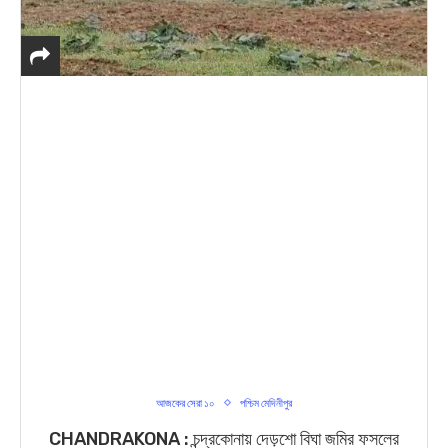
আজকের সেরা ১০
পশ্চিম মেদিনীপুর
CHANDRAKONA : চন্দ্রকোনায় দেড়শো বিঘা জমির ফসলের