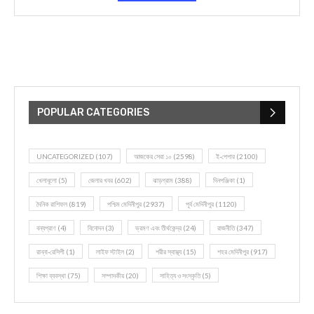
POPULAR CATEGORIES
UNCATEGORIZED
(107)
আজকের সেরা ১০
(2598)
ই-পেপার
(2100)
খেলাধূলো
(5)
জেলার খবর
(602)
ঝাড়গ্রাম
(388)
দিনপঞ্জিকা
(1)
দৈনিক রাশিফল
(819)
পশ্চিম মেদিনীপুর
(2937)
পূর্ব মেদিনীপুর
(1120)
বন্যপ্রাণ
(4)
বিনোদন
(3)
ভ্রমণ এবং তীর্থকেন্দ্র
(24)
রাজনীতি
(347)
রান্না-রেসিপী
(1)
লাইফ স্টাইল
(2)
শরীর স্বাস্থ্য
(15)
শহর মেদিনীপুর
(917)
শিক্ষা ব্যবস্থা
(75)
সম্পাদকীয়
(20)
সাহিত্য ও সংস্কৃতি
(5)