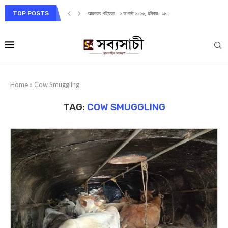
TOP POSTS
আজকের পত্রিকা – ২ আগস্ট ২০২৬, রবিবার– ১৬...
Home
»
Cow Smuggling
TAG:
COW SMUGGLING