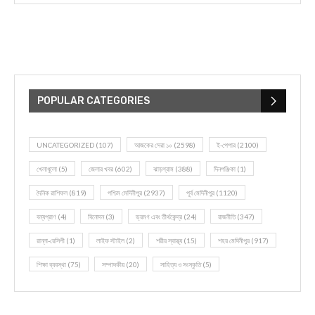
POPULAR CATEGORIES
UNCATEGORIZED
(107)
আজকের সেরা ১০
(2598)
ই-পেপার
(2100)
খেলাধূলো
(5)
জেলার খবর
(602)
ঝাড়গ্রাম
(388)
দিনপঞ্জিকা
(1)
দৈনিক রাশিফল
(819)
পশ্চিম মেদিনীপুর
(2937)
পূর্ব মেদিনীপুর
(1120)
বন্যপ্রাণ
(4)
বিনোদন
(3)
ভ্রমণ এবং তীর্থকেন্দ্র
(24)
রাজনীতি
(347)
রান্না-রেসিপী
(1)
লাইফ স্টাইল
(2)
শরীর স্বাস্থ্য
(15)
শহর মেদিনীপুর
(917)
শিক্ষা ব্যবস্থা
(75)
সম্পাদকীয়
(20)
সাহিত্য ও সংস্কৃতি
(5)