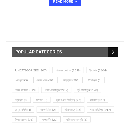
READ MORE
POPULAR CATEGORIES
UNCATEGORIZED
(107)
আজকের সেরা ১০
(2598)
ই-পেপার
(2104)
খেলাধূলো
(5)
জেলার খবর
(602)
ঝাড়গ্রাম
(388)
দিনপঞ্জিকা
(1)
দৈনিক রাশিফল
(819)
পশ্চিম মেদিনীপুর
(2937)
পূর্ব মেদিনীপুর
(1120)
বন্যপ্রাণ
(4)
বিনোদন
(3)
ভ্রমণ এবং তীর্থকেন্দ্র
(24)
রাজনীতি
(347)
রান্না-রেসিপী
(1)
লাইফ স্টাইল
(2)
শরীর স্বাস্থ্য
(15)
শহর মেদিনীপুর
(917)
শিক্ষা ব্যবস্থা
(75)
সম্পাদকীয়
(20)
সাহিত্য ও সংস্কৃতি
(5)