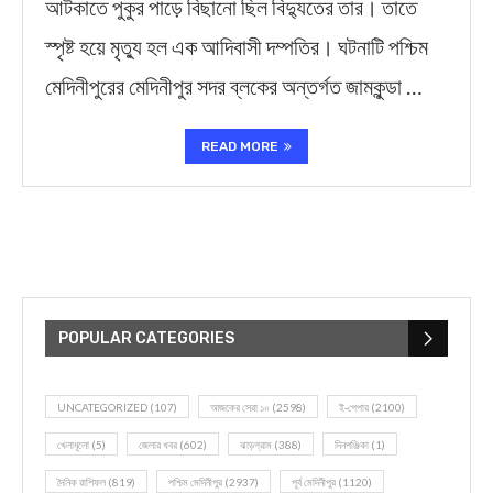
আটকাতে পুকুর পাড়ে বিছানো ছিল বিদ্যুতের তার। তাতে
স্পৃষ্ট হয়ে মৃত্যু হল এক আদিবাসী দম্পতির। ঘটনাটি পশ্চিম
মেদিনীপুরের মেদিনীপুর সদর ব্লকের অন্তর্গত জামকুন্ডা …
READ MORE
POPULAR CATEGORIES
UNCATEGORIZED
(107)
আজকের সেরা ১০
(2598)
ই-পেপার
(2100)
খেলাধূলো
(5)
জেলার খবর
(602)
ঝাড়গ্রাম
(388)
দিনপঞ্জিকা
(1)
দৈনিক রাশিফল
(819)
পশ্চিম মেদিনীপুর
(2937)
পূর্ব মেদিনীপুর
(1120)