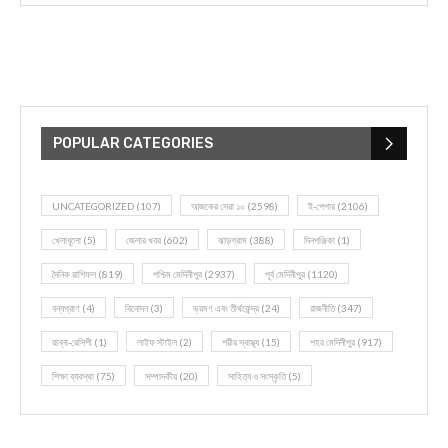
POPULAR CATEGORIES
UNCATEGORIZED
(107)
আজকের সেরা ১০
(2598)
ই-পেপার
(2106)
খেলাধূলো
(5)
জেলার খবর
(602)
ঝাড়গ্রাম
(388)
দিনপঞ্জিকা
(1)
দৈনিক রাশিফল
(819)
পশ্চিম মেদিনীপুর
(2937)
পূর্ব মেদিনীপুর
(1120)
বন্যপ্রাণ
(4)
বিনোদন
(3)
ভ্রমণ এবং তীর্থকেন্দ্র
(24)
রাজনীতি
(347)
রান্না-রেসিপী
(1)
লাইফ স্টাইল
(2)
শরীর স্বাস্থ্য
(15)
শহর মেদিনীপুর
(917)
শিক্ষা ব্যবস্থা
(75)
সম্পাদকীয়
(20)
সাহিত্য ও সংস্কৃতি
(5)