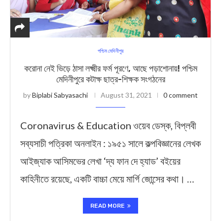
পশ্চিম মেদিনীপুর
করোনা নেই ভিড়ে ঠাসা লক্ষ্মীর ফর্ম পূরণে, আছে পড়াশোনায়! পশ্চিম
মেদিনীপুরে কটাক্ষ ছাত্র-শিক্ষক সংগঠনের
by
Biplabi Sabyasachi
August 31, 2021
0 comment
Coronavirus & Education ওয়েব ডেস্ক, বিপ্লবী
সব্যসাচী পত্রিকা অনলাইন : ১৯৫১ সালে কল্পবিজ্ঞানের লেখক
আইজ্যাক আসিমভের লেখা ‘দ্য ফান দে হ্যাড’ বইয়ের
কাহিনীতে রয়েছে, একটি বাচ্চা মেয়ে মার্গি জোন্সের কথা। …
READ MORE