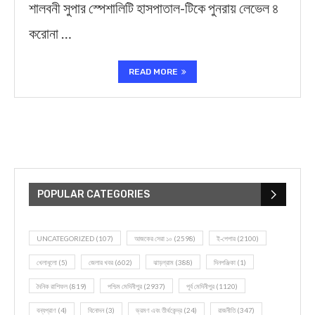
শালবনী সুপার স্পেশালিটি হাসপাতাল-টিকে পুনরায় লেভেল ৪
করোনা …
READ MORE
POPULAR CATEGORIES
UNCATEGORIZED
(107)
আজকের সেরা ১০
(2598)
ই-পেপার
(2100)
খেলাধূলো
(5)
জেলার খবর
(602)
ঝাড়গ্রাম
(388)
দিনপঞ্জিকা
(1)
দৈনিক রাশিফল
(819)
পশ্চিম মেদিনীপুর
(2937)
পূর্ব মেদিনীপুর
(1120)
বন্যপ্রাণ
(4)
বিনোদন
(3)
ভ্রমণ এবং তীর্থকেন্দ্র
(24)
রাজনীতি
(347)