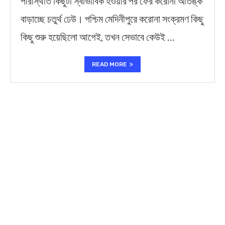
পরিস্থিতি কিছুটা স্বাভাবিক হওয়ার পর ফের করোনা আতঙ্ক
বাড়াচ্ছে চতুর্থ ঢেউ। পশ্চিম মেদিনীপুরে করোনা সংক্রমণ কিছু
কিছু শুরু হয়েছিলো আগেই, তখন সেভাবে কেউই …
READ MORE