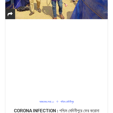
আজকের সেরা ১০
পশ্চিম মেদিনীপুর
CORONA INFECTION : পশ্চিম মেদিনীপুরে ফের করোনা