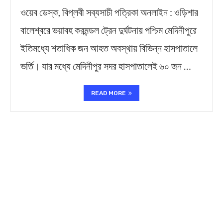
ওয়েব ডেস্ক, বিপ্লবী সব্যসাচী পত্রিকা অনলাইন : ওড়িশার
বালেশ্বরে ভয়াবহ করমন্ডল ট্রেন দুর্ঘটনায় পশ্চিম মেদিনীপুরে
ইতিমধ্যে শতাধিক জন আহত অবস্থায় বিভিন্ন হাসপাতালে
ভর্তি। যার মধ্যে মেদিনীপুর সদর হাসপাতালেই ৬০ জন …
READ MORE