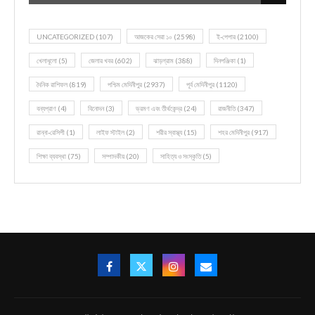
UNCATEGORIZED
(107)
আজকের সেরা ১০
(2598)
ই-পেপার
(2100)
খেলাধূলো
(5)
জেলার খবর
(602)
ঝাড়গ্রাম
(388)
দিনপঞ্জিকা
(1)
দৈনিক রাশিফল
(819)
পশ্চিম মেদিনীপুর
(2937)
পূর্ব মেদিনীপুর
(1120)
বন্যপ্রাণ
(4)
বিনোদন
(3)
ভ্রমণ এবং তীর্থকেন্দ্র
(24)
রাজনীতি
(347)
রান্না-রেসিপী
(1)
লাইফ স্টাইল
(2)
শরীর স্বাস্থ্য
(15)
শহর মেদিনীপুর
(917)
শিক্ষা ব্যবস্থা
(75)
সম্পাদকীয়
(20)
সাহিত্য ও সংস্কৃতি
(5)