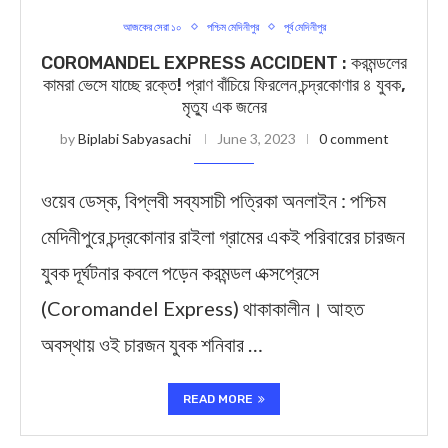
আজকের সেরা ১০
পশ্চিম মেদিনীপুর
পূর্ব মেদিনীপুর
COROMANDEL EXPRESS ACCIDENT : করমন্ডলের
কামরা ভেসে যাচ্ছে রক্তে! প্রাণ বাঁচিয়ে ফিরলেন চন্দ্রকোণার ৪ যুবক,
মৃত্যু এক জনের
by
Biplabi Sabyasachi
June 3, 2023
0 comment
ওয়েব ডেস্ক, বিপ্লবী সব্যসাচী পত্রিকা অনলাইন : পশ্চিম
মেদিনীপুরে চন্দ্রকোনার রাইলা গ্রামের একই পরিবারের চারজন
যুবক দূর্ঘটনার কবলে পড়েন করমন্ডল এক্সপ্রেসে
(Coromandel Express) থাকাকালীন। আহত
অবস্থায় ওই চারজন যুবক শনিবার …
READ MORE