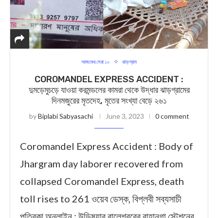
আজকের সেরা ১০
ঝাড়গ্রাম
COROMANDEL EXPRESS ACCIDENT :
দুমড়েমুচড়ে যাওয়া করমন্ডলের কামরা থেকে উদ্ধার ঝাড়গ্রামের
দিনমজুরের মৃতদেহ, মৃতের সংখ্যা বেড়ে ২৬১
by
Biplabi Sabyasachi
June 3, 2023
0 comment
Coromandel Express Accident : Body of
Jhargram day laborer recovered from
collapsed Coromandel Express, death
toll rises to 261 ওয়েব ডেস্ক, বিপ্লবী সব্যসাচী
পত্রিকা অনলাইন : উড়িষ্যার বালেশ্বরের বাহানগা স্টেশনের