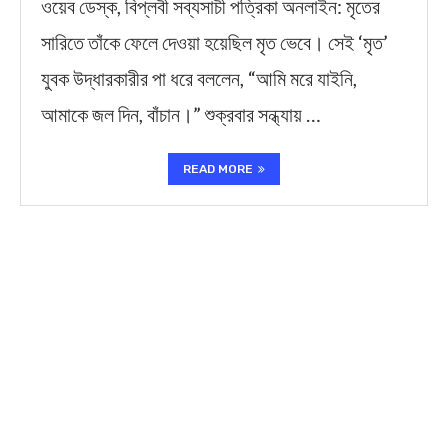
ওয়েব ডেস্ক, বিপ্লবী সব্যসাচী পত্রিকা অনলাইন: মৃতের
সারিতে তাঁকে ফেলে দেওয়া হয়েছিল মৃত ভেবে। সেই ‘মৃত’
যুবক উদ্ধারকারীর পা ধরে বললেন, “আমি মরে যাইনি,
আমাকে জল দিন, বাঁচান।” শুক্রবার সন্ধ্যায় …
READ MORE