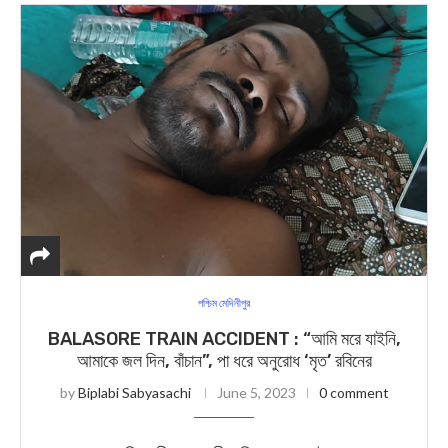
পশ্চিম মেদিনীপুর
BALASORE TRAIN ACCIDENT : “আমি মরে যাইনি,
আমাকে জল দিন, বাঁচান”, পা ধরে অনুরোধ ‘মৃত’ রবিনের
by
Biplabi Sabyasachi
June 5, 2023
0 comment