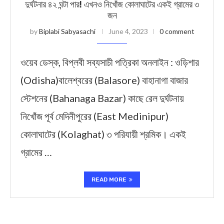
দুর্ঘটনার ৪২ ঘন্টা পার! এখনও নিখোঁজ কোলাঘাটের একই গ্রামের ৩
জন
by
Biplabi Sabyasachi
June 4, 2023
0 comment
ওয়েব ডেস্ক, বিপ্লবী সব্যসাচী পত্রিকা অনলাইন : ওড়িশার
(Odisha)বালেশ্বরের (Balasore) বাহানাগা বাজার
স্টেশনের (Bahanaga Bazar) কাছে রেল দুর্ঘটনায়
নিখোঁজ পূর্ব মেদিনীপুরের (East Medinipur)
কোলাঘাটের (Kolaghat) ৩ পরিযায়ী শ্রমিক। একই
গ্রামের …
READ MORE