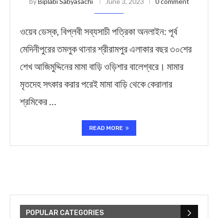
by
Biplabi Sabyasachi
June 3, 2023
0 comment
ওয়েব ডেস্ক, বিপ্লবী সব্যসাচী পত্রিকা অনলাইন: পূর্ব
মেদিনীপুরের তমলুক থানার শ্রীরামপুর এলাকার বছর ৩০শের
শেখ আজিমুদ্দিনের মামা বাড়ি ওড়িশার বালেশ্বরে। মামার
মৃতদেহ সৎকার করার পরেই মামা বাড়ি থেকে কেরালার
শ্রমিকের …
READ MORE
POPULAR CATEGORIES