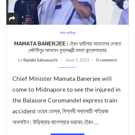
পশ্চিম মেদিনীপুর
MAMATA BANERJEE : ট্রেন দুর্ঘটনায় আহতদের দেখতে
মেদিনীপুর আসবেন মুখ্যমন্ত্রী মমতা বন্দ্যোপাধ্যায়
by
Biplabi Sabyasachi
June 5, 2023
0 comment
Chief Minister Mamata Banerjee will
come to Midnapore to see the injured in
the Balasore Coromandel express train
accident ওয়েব ডেস্ক, বিপ্লবী সব্যসাচী পত্রিকা
অনলাইন : উড়িষ্যার বালেশ্বরে ভয়াবহ ট্রেন …