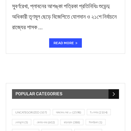
সুবর্ণরেখা, প্লাবনের আশঙ্কা পত্রিকা প্রতিনিধিঃ শুভেন্দু
অধিকারী তৃণমূল ছেড়ে বিজেপিতে যোগদান ও ২১শে নির্বাচনে
রাজ্যের শাসক …
READ MORE
POPULAR CATEGORIES
UNCATEGORIZED
(107)
আজকের সেরা ১০
(2598)
ই-পেপার
(2104)
খেলাধূলো
(5)
জেলার খবর
(602)
ঝাড়গ্রাম
(388)
দিনপঞ্জিকা
(1)