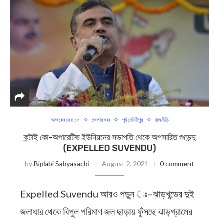
আজকের সেরা ১০
জেলার খবর
পূর্ব মেদিনীপুর
রাজনীতি
কন্টাই কো-অপারেটিভ ইউনিয়নের সভাপতি থেকে অপসারিত শুভেন্দু
(EXPELLED SUVENDU)
by
Biplabi Sabyasachi
August 2, 2021
0 comment
Expelled Suvendu আরও পড়ুন ঃ–ঝাড়খন্ডের দুই
জলাধার থেকে বিপুল পরিমাণ জল ছাড়ায় ফুঁসছে ঝাড়গ্রামের