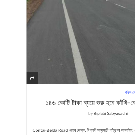
পশ্চিম ম
১৪৬ কোটি টাকা ব্যয়ে শুরু হবে কাঁথি-ব
by
Biplabi Sabyasachi
Contai-Belda Road ওয়েব ডেস্ক, বিপ্লবী সব্যসাচী পত্রিকা অনলাইন: ৩২ কি