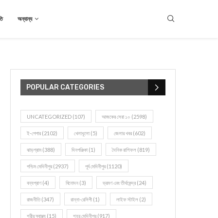
তি
অন্যান্য
POPULAR CATEGORIES
UNCATEGORIZED
(107)
আজকের সেরা ১০
(2598)
ই-পেপার
(2102)
খেলাধূলো
(5)
জেলার খবর
(602)
ঝাড়গ্রাম
(388)
দিনপঞ্জিকা
(1)
দৈনিক রাশিফল
(819)
পশ্চিম মেদিনীপুর
(2937)
পূর্ব মেদিনীপুর
(1120)
বন্যপ্রাণ
(4)
বিনোদন
(3)
ভ্রমণ এবং তীর্থকেন্দ্র
(24)
রাজনীতি
(347)
রান্না-রেসিপী
(1)
লাইফ স্টাইল
(2)
শরীর স্বাস্থ্য
(15)
শহর মেদিনীপুর
(917)