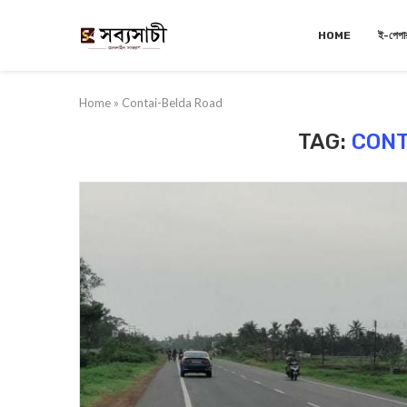
HOME
ই-পেপা
Home
»
Contai-Belda Road
TAG:
CONT