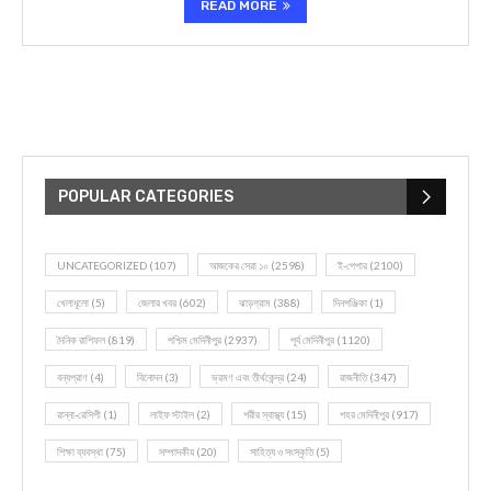
READ MORE
POPULAR CATEGORIES
UNCATEGORIZED
(107)
আজকের সেরা ১০
(2598)
ই-পেপার
(2100)
খেলাধূলো
(5)
জেলার খবর
(602)
ঝাড়গ্রাম
(388)
দিনপঞ্জিকা
(1)
দৈনিক রাশিফল
(819)
পশ্চিম মেদিনীপুর
(2937)
পূর্ব মেদিনীপুর
(1120)
বন্যপ্রাণ
(4)
বিনোদন
(3)
ভ্রমণ এবং তীর্থকেন্দ্র
(24)
রাজনীতি
(347)
রান্না-রেসিপী
(1)
লাইফ স্টাইল
(2)
শরীর স্বাস্থ্য
(15)
শহর মেদিনীপুর
(917)
শিক্ষা ব্যবস্থা
(75)
সম্পাদকীয়
(20)
সাহিত্য ও সংস্কৃতি
(5)