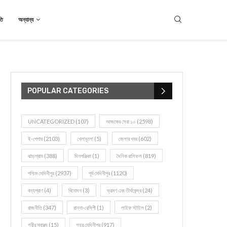
তি
অন্যান্য
POPULAR CATEGORIES
UNCATEGORIZED
(107)
আজকের সেরা ১০
(2598)
ই-পেপার
(2103)
খেলাধূলো
(5)
জেলার খবর
(602)
ঝাড়গ্রাম
(388)
দিনপঞ্জিকা
(1)
দৈনিক রাশিফল
(819)
পশ্চিম মেদিনীপুর
(2937)
পূর্ব মেদিনীপুর
(1120)
বন্যপ্রাণ
(4)
বিনোদন
(3)
ভ্রমণ এবং তীর্থকেন্দ্র
(24)
রাজনীতি
(347)
রান্না-রেসিপী
(1)
লাইফ স্টাইল
(2)
শরীর স্বাস্থ্য
(15)
শহর মেদিনীপুর
(917)