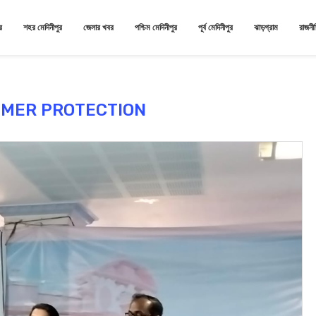
র
শহর মেদিনীপুর
জেলার খবর
পশ্চিম মেদিনীপুর
পূর্ব মেদিনীপুর
ঝাড়গ্রাম
রাজনী
MER PROTECTION