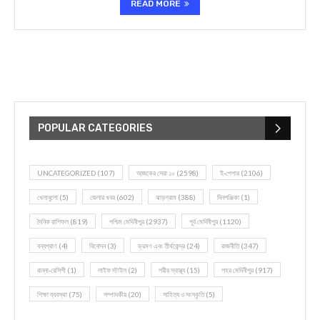
READ MORE
POPULAR CATEGORIES
UNCATEGORIZED
(107)
আজকের সেরা ১০
(2598)
ই-পেপার
(2106)
খেলাধূলো
(5)
জেলার খবর
(602)
ঝাড়গ্রাম
(388)
দিনপঞ্জিকা
(1)
দৈনিক রাশিফল
(819)
পশ্চিম মেদিনীপুর
(2937)
পূর্ব মেদিনীপুর
(1120)
বন্যপ্রাণ
(4)
বিনোদন
(3)
ভ্রমণ এবং তীর্থকেন্দ্র
(24)
রাজনীতি
(347)
রান্না-রেসিপী
(1)
লাইফ স্টাইল
(2)
শরীর স্বাস্থ্য
(15)
শহর মেদিনীপুর
(917)
শিক্ষা ব্যবস্থা
(75)
সম্পাদকীয়
(20)
সাহিত্য ও সংস্কৃতি
(5)