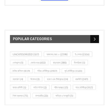
POPULAR CATEGORIES
UNCATEGORIZED
(107)
আজকের সেরা ১০
(2598)
ই-পেপার
(2106)
খেলাধূলো
(5)
জেলার খবর
(602)
ঝাড়গ্রাম
(388)
দিনপঞ্জিকা
(1)
দৈনিক রাশিফল
(819)
পশ্চিম মেদিনীপুর
(2937)
পূর্ব মেদিনীপুর
(1120)
বন্যপ্রাণ
(4)
বিনোদন
(3)
ভ্রমণ এবং তীর্থকেন্দ্র
(24)
রাজনীতি
(347)
রান্না-রেসিপী
(1)
লাইফ স্টাইল
(2)
শরীর স্বাস্থ্য
(15)
শহর মেদিনীপুর
(917)
শিক্ষা ব্যবস্থা
(75)
সম্পাদকীয়
(20)
সাহিত্য ও সংস্কৃতি
(5)