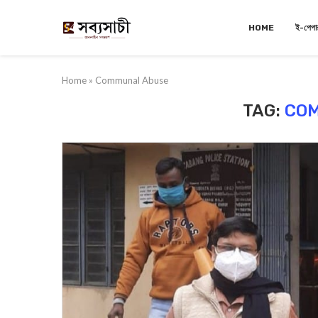
HOME
ই-পেপা
Home
»
Communal Abuse
TAG:
CO