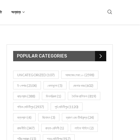
তি
অন্যান্য
POPULAR CATEGORIES
UNCATEGORIZED
(107)
আজকের সেরা ১০
(2598)
ই-পেপার
(2104)
খেলাধূলো
(5)
জেলার খবর
(602)
ঝাড়গ্রাম
(388)
দিনপঞ্জিকা
(1)
দৈনিক রাশিফল
(819)
পশ্চিম মেদিনীপুর
(2937)
পূর্ব মেদিনীপুর
(1120)
বন্যপ্রাণ
(4)
বিনোদন
(3)
ভ্রমণ এবং তীর্থকেন্দ্র
(24)
রাজনীতি
(347)
রান্না-রেসিপী
(1)
লাইফ স্টাইল
(2)
শরীর স্বাস্থ্য
(15)
শহর মেদিনীপুর
(917)