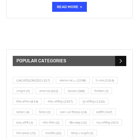
READ MORE
POPULAR CATEGORIES
UNCATEGORIZED
(107)
আজকের সেরা ১০
(2598)
ই-পেপার
(2104)
খেলাধূলো
(5)
জেলার খবর
(602)
ঝাড়গ্রাম
(388)
দিনপঞ্জিকা
(1)
দৈনিক রাশিফল
(819)
পশ্চিম মেদিনীপুর
(2937)
পূর্ব মেদিনীপুর
(1120)
বন্যপ্রাণ
(4)
বিনোদন
(3)
ভ্রমণ এবং তীর্থকেন্দ্র
(24)
রাজনীতি
(347)
রান্না-রেসিপী
(1)
লাইফ স্টাইল
(2)
শরীর স্বাস্থ্য
(15)
শহর মেদিনীপুর
(917)
শিক্ষা ব্যবস্থা
(75)
সম্পাদকীয়
(20)
সাহিত্য ও সংস্কৃতি
(5)