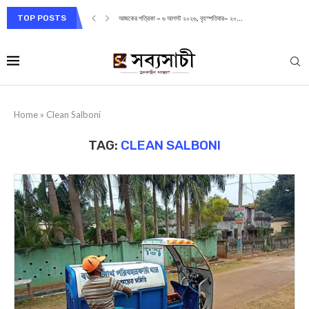
TOP POSTS
আজকের পত্রিকা – ৬ আগস্ট ২০২৬, বৃহস্পতিবার– ২০...
Home
»
Clean Salboni
TAG:
CLEAN SALBONI