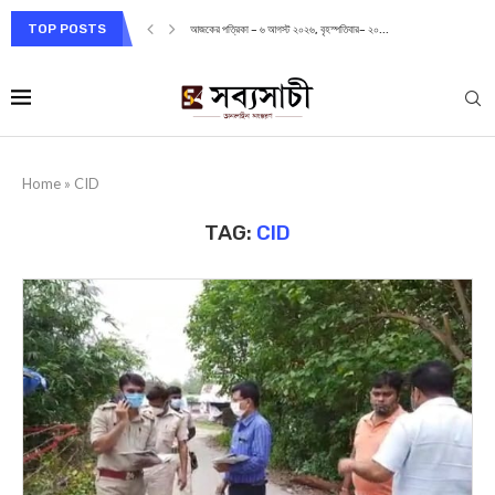
TOP POSTS
আজকের পত্রিকা – ৬ আগস্ট ২০২৬, বৃহস্পতিবার– ২০...
Home
»
CID
TAG:
CID