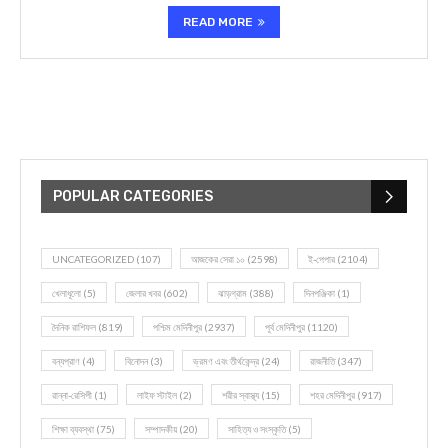
READ MORE
POPULAR CATEGORIES
UNCATEGORIZED
(107)
আজকের সেরা ১০
(2598)
ই-পেপার
(2104)
খেলাধূলো
(5)
জেলার খবর
(602)
ঝাড়গ্রাম
(388)
দিনপঞ্জিকা
(1)
দৈনিক রাশিফল
(819)
পশ্চিম মেদিনীপুর
(2937)
পূর্ব মেদিনীপুর
(1120)
বন্যপ্রাণ
(4)
বিনোদন
(3)
ভ্রমণ এবং তীর্থকেন্দ্র
(24)
রাজনীতি
(347)
রান্না-রেসিপী
(1)
লাইফ স্টাইল
(2)
শরীর স্বাস্থ্য
(15)
শহর মেদিনীপুর
(917)
শিক্ষা ব্যবস্থা
(75)
সম্পাদকীয়
(20)
সাহিত্য ও সংস্কৃতি
(5)