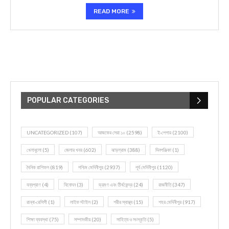
READ MORE
POPULAR CATEGORIES
UNCATEGORIZED
(107)
আজকের সেরা ১০
(2598)
ই-পেপার
(2100)
খেলাধূলো
(5)
জেলার খবর
(602)
ঝাড়গ্রাম
(388)
দিনপঞ্জিকা
(1)
দৈনিক রাশিফল
(819)
পশ্চিম মেদিনীপুর
(2937)
পূর্ব মেদিনীপুর
(1120)
বন্যপ্রাণ
(4)
বিনোদন
(3)
ভ্রমণ এবং তীর্থকেন্দ্র
(24)
রাজনীতি
(347)
রান্না-রেসিপী
(1)
লাইফ স্টাইল
(2)
শরীর স্বাস্থ্য
(15)
শহর মেদিনীপুর
(917)
শিক্ষা ব্যবস্থা
(75)
সম্পাদকীয়
(20)
সাহিত্য ও সংস্কৃতি
(5)