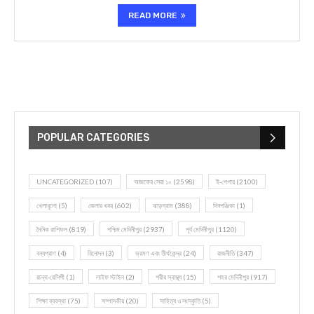
READ MORE
POPULAR CATEGORIES
UNCATEGORIZED
(107)
আজকের সেরা ১০
(2598)
ই-পেপার
(2100)
খেলাধূলো
(5)
জেলার খবর
(602)
ঝাড়গ্রাম
(388)
দিনপঞ্জিকা
(1)
দৈনিক রাশিফল
(819)
পশ্চিম মেদিনীপুর
(2937)
পূর্ব মেদিনীপুর
(1120)
বন্যপ্রাণ
(4)
বিনোদন
(3)
ভ্রমণ এবং তীর্থকেন্দ্র
(24)
রাজনীতি
(347)
রান্না-রেসিপী
(1)
লাইফ স্টাইল
(2)
শরীর স্বাস্থ্য
(15)
শহর মেদিনীপুর
(917)
শিক্ষা ব্যবস্থা
(75)
সম্পাদকীয়
(20)
সাহিত্য ও সংস্কৃতি
(5)