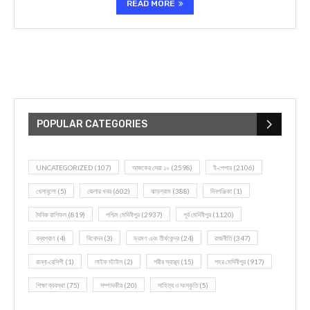
READ MORE
POPULAR CATEGORIES
UNCATEGORIZED
(107)
আজকের সেরা ১০
(2598)
ই-পেপার
(2106)
খেলাধূলো
(5)
জেলার খবর
(602)
ঝাড়গ্রাম
(388)
দিনপঞ্জিকা
(1)
দৈনিক রাশিফল
(819)
পশ্চিম মেদিনীপুর
(2937)
পূর্ব মেদিনীপুর
(1120)
বন্যপ্রাণ
(4)
বিনোদন
(3)
ভ্রমণ এবং তীর্থকেন্দ্র
(24)
রাজনীতি
(347)
রান্না-রেসিপী
(1)
লাইফ স্টাইল
(2)
শরীর স্বাস্থ্য
(15)
শহর মেদিনীপুর
(917)
শিক্ষা ব্যবস্থা
(75)
সম্পাদকীয়
(20)
সাহিত্য ও সংস্কৃতি
(5)