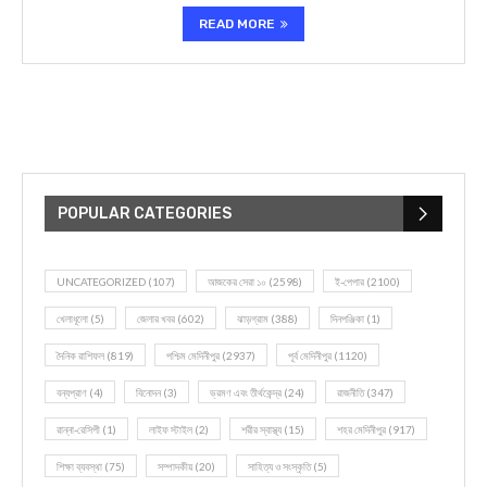
READ MORE
POPULAR CATEGORIES
UNCATEGORIZED
(107)
আজকের সেরা ১০
(2598)
ই-পেপার
(2100)
খেলাধূলো
(5)
জেলার খবর
(602)
ঝাড়গ্রাম
(388)
দিনপঞ্জিকা
(1)
দৈনিক রাশিফল
(819)
পশ্চিম মেদিনীপুর
(2937)
পূর্ব মেদিনীপুর
(1120)
বন্যপ্রাণ
(4)
বিনোদন
(3)
ভ্রমণ এবং তীর্থকেন্দ্র
(24)
রাজনীতি
(347)
রান্না-রেসিপী
(1)
লাইফ স্টাইল
(2)
শরীর স্বাস্থ্য
(15)
শহর মেদিনীপুর
(917)
শিক্ষা ব্যবস্থা
(75)
সম্পাদকীয়
(20)
সাহিত্য ও সংস্কৃতি
(5)