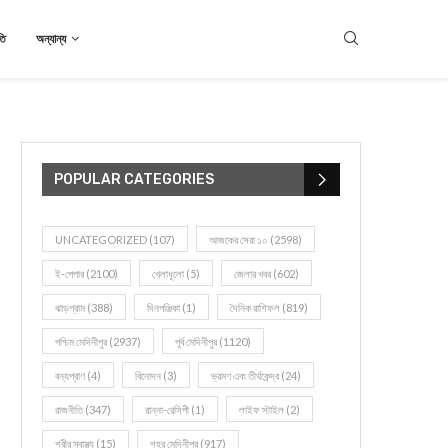
তি
অন্যান্য
POPULAR CATEGORIES
UNCATEGORIZED
(107)
আজকের সেরা ১০
(2598)
ই-পেপার
(2100)
খেলাধূলো
(5)
জেলার খবর
(602)
ঝাড়গ্রাম
(388)
দিনপঞ্জিকা
(1)
দৈনিক রাশিফল
(819)
পশ্চিম মেদিনীপুর
(2937)
পূর্ব মেদিনীপুর
(1120)
বন্যপ্রাণ
(4)
বিনোদন
(3)
ভ্রমণ এবং তীর্থকেন্দ্র
(24)
রাজনীতি
(347)
রান্না-রেসিপী
(1)
লাইফ স্টাইল
(2)
শরীর স্বাস্থ্য
(15)
শহর মেদিনীপুর
(917)