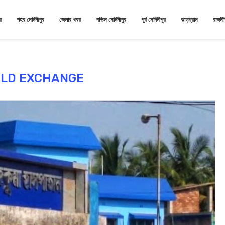
র
শহর মেদিনীপুর
জেলার খবর
পশ্চিম মেদিনীপুর
পূর্ব মেদিনীপুর
ঝাড়গ্রাম
রাজনী
ILD EXCHANGE