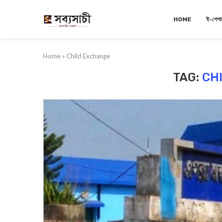
HOME
ই-পেপা
Home
»
Child Exchange
TAG:
CH