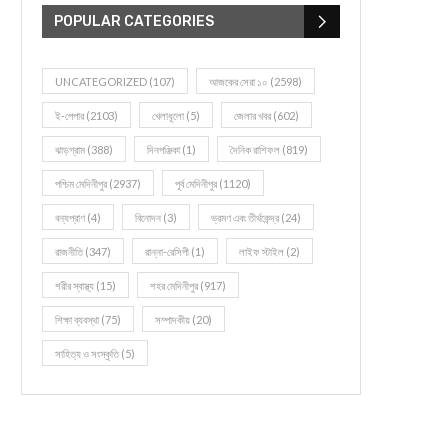
POPULAR CATEGORIES
UNCATEGORIZED
(107)
আজকের সেরা ১০
(2598)
ই-পেপার
(2103)
খেলাধূলো
(5)
জেলার খবর
(602)
ঝাড়গ্রাম
(388)
দিনপঞ্জিকা
(1)
দৈনিক রাশিফল
(819)
পশ্চিম মেদিনীপুর
(2937)
পূর্ব মেদিনীপুর
(1120)
বন্যপ্রাণ
(4)
বিনোদন
(3)
ভ্রমণ এবং তীর্থকেন্দ্র
(24)
রাজনীতি
(347)
রান্না-রেসিপী
(1)
লাইফ স্টাইল
(2)
শরীর স্বাস্থ্য
(15)
শহর মেদিনীপুর
(917)
শিক্ষা ব্যবস্থা
(75)
সম্পাদকীয়
(20)
সাহিত্য ও সংস্কৃতি
(5)