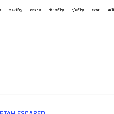
র
শহর মেদিনীপুর
জেলার খবর
পশ্চিম মেদিনীপুর
পূর্ব মেদিনীপুর
ঝাড়গ্রাম
রাজনী
ETAH ESCAPED