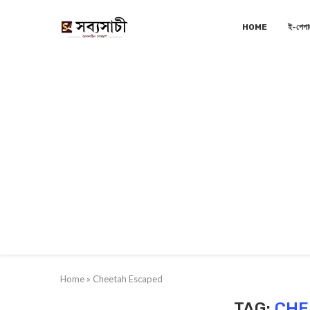
HOME
ই-পেপা
Home
»
Cheetah Escaped
TAG:
CHE