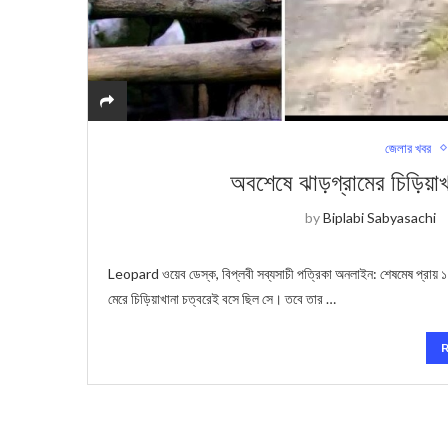
জেলার খবর
অবশেষে ঝাড়গ্রামের চিড়িয়াখ
by
Biplabi Sabyasachi
Leopard ওয়েব ডেস্ক, বিপ্লবী সব্যসাচী পত্রিকা অনলাইন: শেষমেষ প্রায় ১৭ ঘন
মেরে চিড়িয়াখানা চত্বরেই বসে ছিল সে। তবে তার …