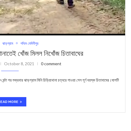
ঝাড়গ্রাম
পশ্চিম মেদিনীপুর
ানাতেই খোঁজ মিলল নিখোঁজ চিতাবাঘের
October 8, 2021
0 comment
্টা পর শুক্রবার ঝাড়গ্রাম মিনি চিড়িয়াখানা চত্বরে পাওয়া গেল পূর্ণ বয়স্ক চিতাবাঘের।ঘাপটি
READ MORE